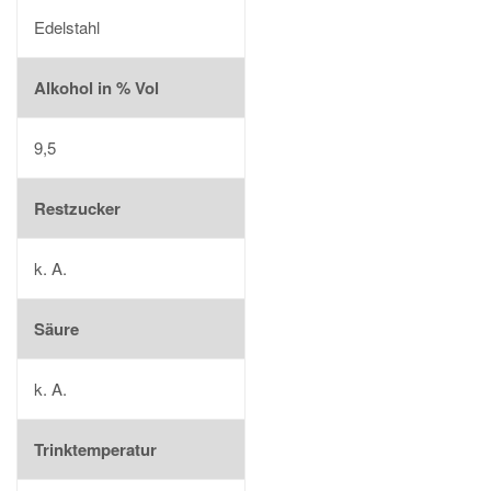
Edelstahl
Alkohol in % Vol
9,5
Restzucker
k. A.
Säure
k. A.
Trinktemperatur