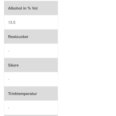
Alkohol in % Vol
13.5
Restzucker
-
Säure
-
Trinktemperatur
-