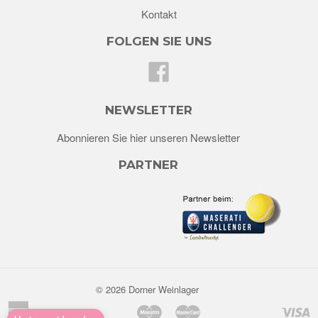
Kontakt
FOLGEN SIE UNS
Facebook
NEWSLETTER
Abonnieren Sie hier unseren Newsletter
PARTNER
© 2026 Dorner Weinlager
American
Maestro
Master
V
Apple
Bancontact
Blik
Eps
Google
Ideal
Klarna
Mobilepay
Shopify
Twint
Unionpay
Usdc