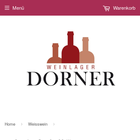
Menü
Warenkorb
Home
Weisswein
›
›