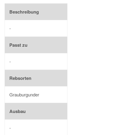
Beschreibung
-
Passt zu
-
Rebsorten
Grauburgunder
Ausbau
-