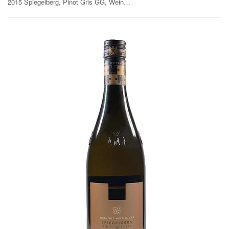
2015 Spiegelberg, Pinot Gris GG, Weingut Heitlinger, 0,75 ltr.