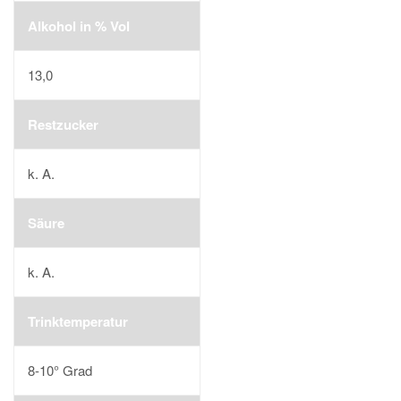
Alkohol in % Vol
13,0
Restzucker
k. A.
Säure
k. A.
Trinktemperatur
8-10° Grad