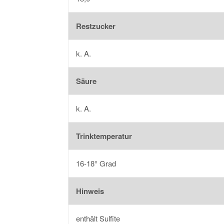
Restzucker
k. A.
Säure
k. A.
Trinktemperatur
16-18° Grad
Hinweis
enthält Sulfite