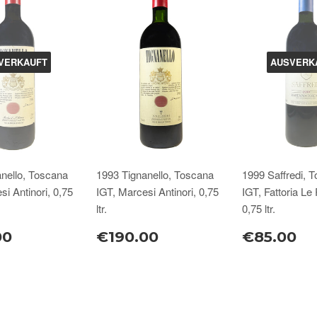
VERKAUFT
AUSVERK
nello, Toscana
1993 Tignanello, Toscana
1999 Saffredi, 
si Antinori, 0,75
IGT, Marcesi Antinori, 0,75
IGT, Fattoria Le 
ltr.
0,75 ltr.
00
€190.00
€85.00