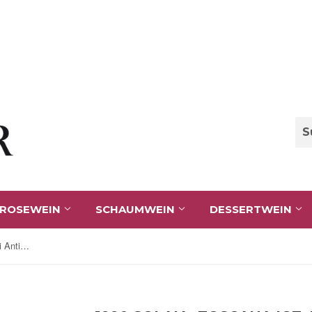
ROSEWEIN
SCHAUMWEIN
DESSERTWEIN
1990 Solaia, Toscana IGT, Marcesi Antinori, 0,75 ltr.