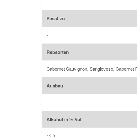
-
Passt zu
-
Rebsorten
Cabernet Sauvignon, Sangiovese, Cabernet 
Ausbau
-
Alkohol in % Vol
13,0